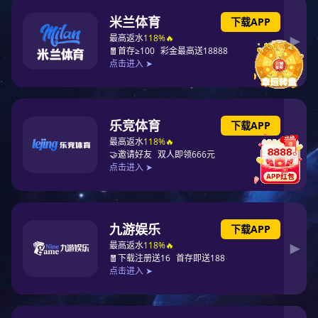
Contact Address
联系地址
深圳市宝安区松岗街道东方社区大田洋西坊工业区10
栋厂房A1栋201
TOP
NG娱乐
产品展示
在线咨询
一键拨号